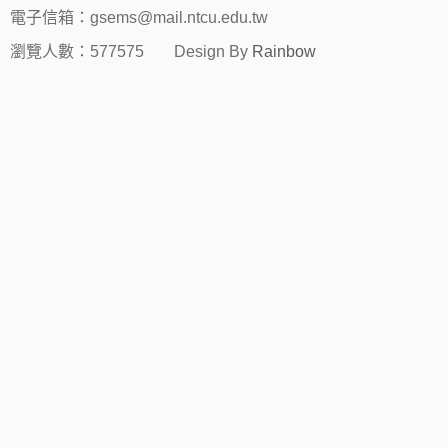
電子信箱：gsems@mail.ntcu.edu.tw
瀏覽人數：577575
Design By
Rainbow