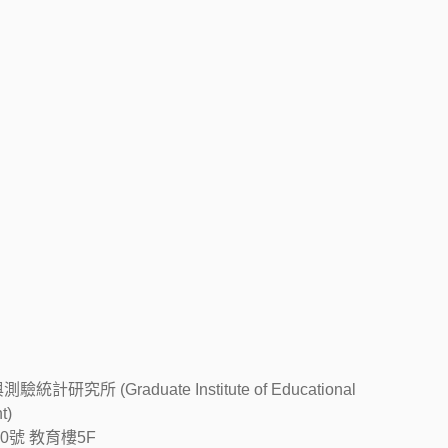
 (Graduate Institute of Educational
t)
0號 教育樓5F