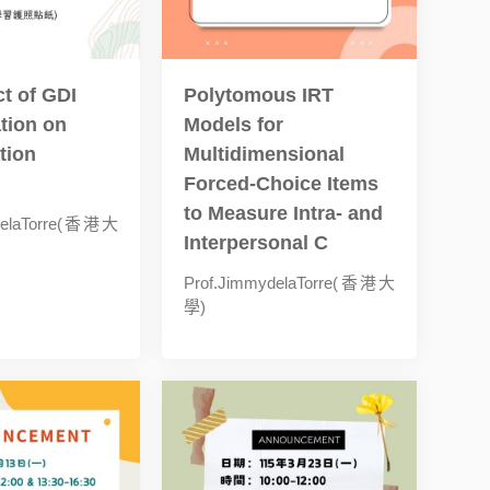
t of GDI
Polytomous IRT
tion on
Models for
tion
Multidimensional
Forced-Choice Items
to Measure Intra- and
delaTorre(香港大
Interpersonal C
Prof.JimmydelaTorre(香港大
學)