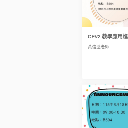
CEv2 教學應用
黃信溢老師