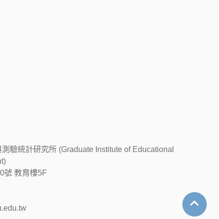
 (Graduate Institute of Educational
t)
0號 教育樓5F
edu.tw