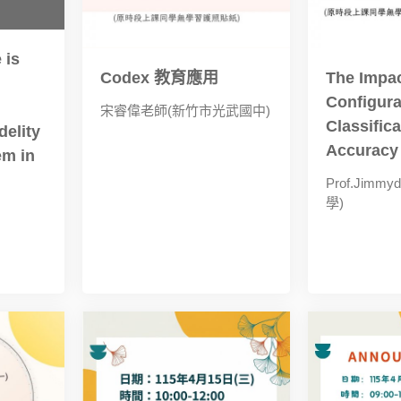
 is
Codex 教育應用
The Impac
Configura
宋睿偉老師(新竹市光武國中)
Classifica
delity
Accuracy
em in
Prof.Jimmy
學)