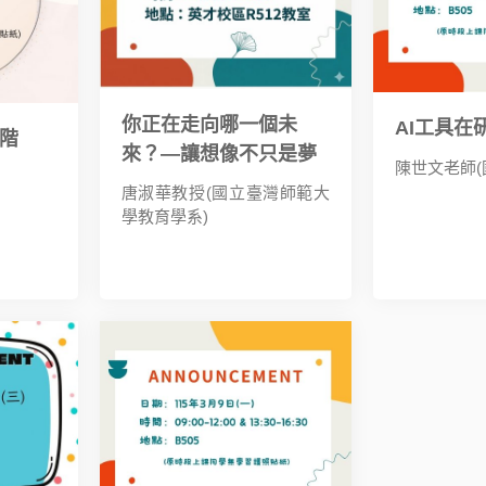
你正在走向哪一個未
AI工具在
進階
來？—讓想像不只是夢
陳世文老師(
唐淑華教授(國立臺灣師範大
學教育學系)