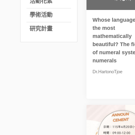
活動花絮
學術活動
Whose language
the most
研究計畫
mathematically
beautiful? The fi
of numeral syst
numerals
Dr.HartonoTjoe