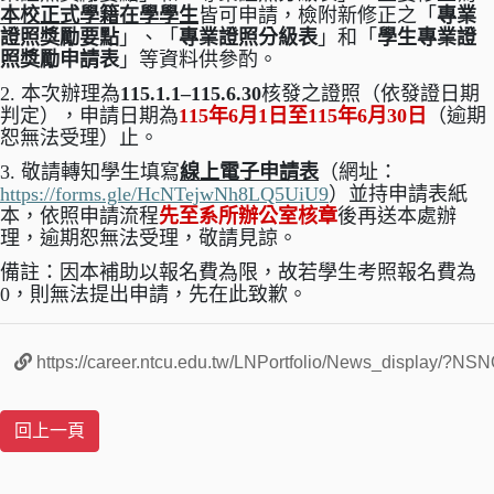
本校正式學籍在學學生
皆可申請，檢附新修正之「
專業
證照獎勵要點
」、「
專業證照分級表
」和「
學生專業證
照獎勵申請表
」等資料供參酌。
2. 本次辦理為
115.1.1–115.6.30
核發之證照（依發證日期
判定），申請日期為
115
年
6
月
1
日至
115
年
6
月
30
日
（逾期
恕無法受理）止。
3. 敬請轉知學生填寫
線上電子申請表
（網址：
https://forms.gle/HcNTejwNh8LQ5UiU9
）並持申請表紙
本，依照申請流程
先至系所辦公室核章
後再送本處辦
理，逾期恕無法受理，敬請見諒。
備註：因本補助以報名費為限，故若學生考照報名費為
0
，則無法提出申請，先在此致歉。
https://career.ntcu.edu.tw/LNPortfolio/News_display/?NS