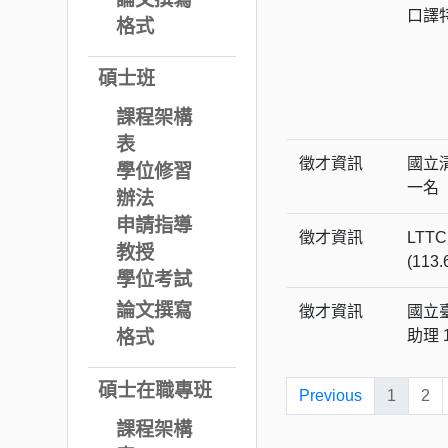
口譯
格式
碩士班
課程架構
表
徵才資訊
國立
學位修習
一名
辦法
申請指導
徵才資訊
LT
教授
(113
學位考試
論文撰寫
徵才資訊
國立
助理 
格式
碩士在職專班
Previous
1
2
課程架構