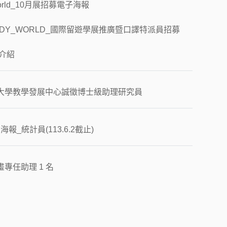
World_10月展招募電子海報
TUDY_WORLD_國際留遊學展推廣暨口譯特派員招募
司介紹
大學教學發展中心誠徵博士級助理研究員
海報_統計員(113.6.2截止)
專任助理 1 名