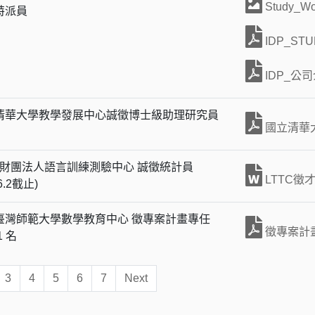
Study_
特派員
IDP_S
IDP_公
清華大學教學發展中心誠徵博士級助理研究員
國立清華
TC財團法人語言訓練測驗中心 誠徵統計員
LTTC徵才
.6.2截止)
臺灣師範大學數學教育中心 徵專案計畫專任
徵專案計畫
1 名
3
4
5
6
7
Next